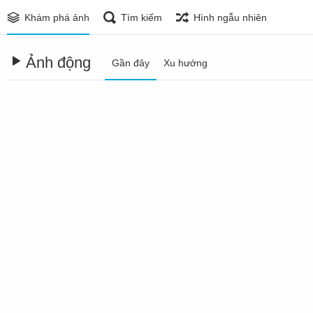
Khám phá ảnh
Tìm kiếm
Hình ngẫu nhiên
Ảnh động
Gần đây
Xu hướng